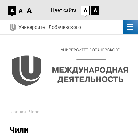
A
A
Цвет сайта
A
A
A
Университет Лобачевского
Главная
-
Чили
Чили