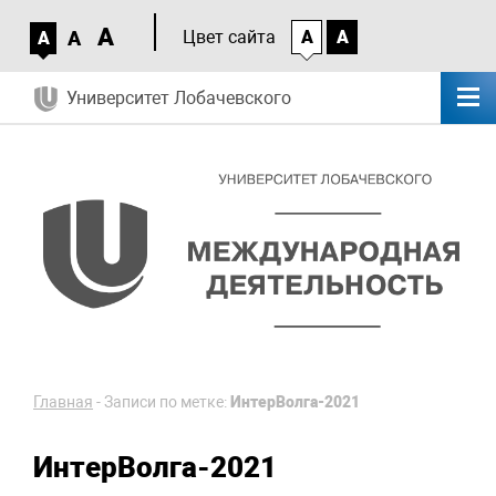
A
A
Цвет сайта
A
A
A
Университет Лобачевского
Главная
-
Записи по метке:
ИнтерВолга-2021
ИнтерВолга-2021