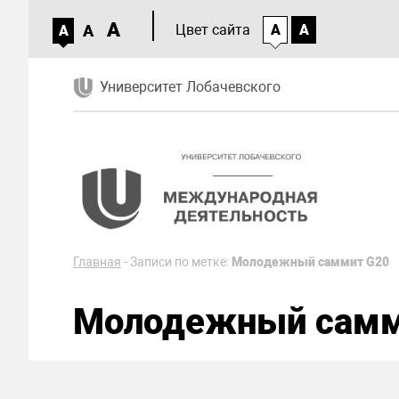
A
A
Цвет сайта
A
A
A
Университет Лобачевского
Главная
-
Записи по метке:
Молодежный саммит G20
Молодежный самм