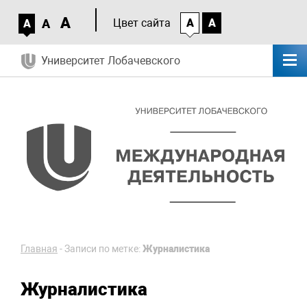
A
A
Цвет сайта
A
A
A
Университет Лобачевского
Главная
-
Записи по метке:
Журналистика
Журналистика