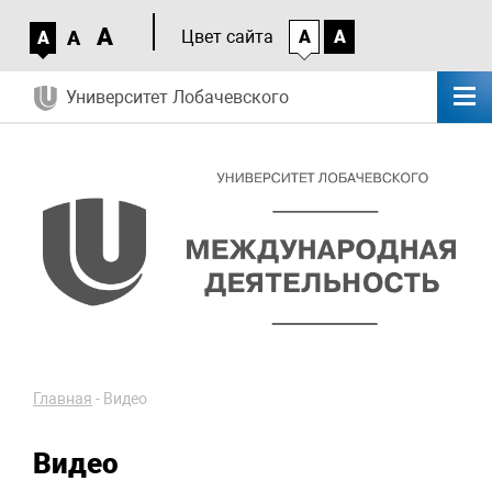
A
A
Цвет сайта
A
A
A
Университет Лобачевского
Главная
-
Видео
Видео