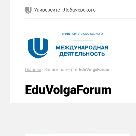
Университет Лобачевского
Главная
-
Записи по метке:
EduVolgaForum
EduVolgaForum