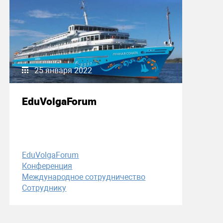
25 января 2022
EduVolgaForum
EduVolgaForum
Конференция
Международное сотрудничество
Сотруднику