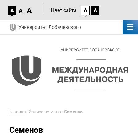
A
A
Цвет сайта
A
A
A
Университет Лобачевского
Главная
-
Записи по метке:
Семенов
Семенов