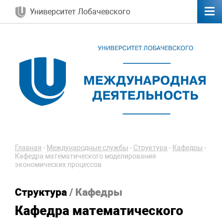
Университет Лобачевского
Главная
-
Международные службы
-
Структура
-
Кафедры
-
Кафедра математического моделирования
экономических процессов
Структура
/ Кафедры
Кафедра математического