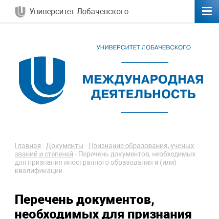
Университет Лобачевского
Главная
-
Документы
-
Признание образования, ученых
званий и степеней
-
Перечень документов, необходимых
для признания иностранного образования и (или)
квалификации
Перечень документов,
необходимых для признания