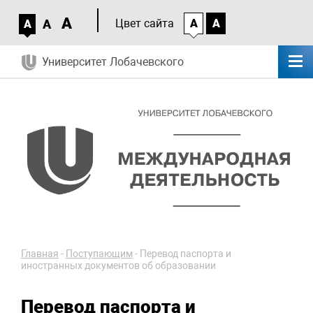
A
A
Цвет сайта
A
A
A
Университет Лобачевского
Главная
-
Поступающим
-
Перевод паспорта и
иностранных документов об образовании
Перевод паспорта и