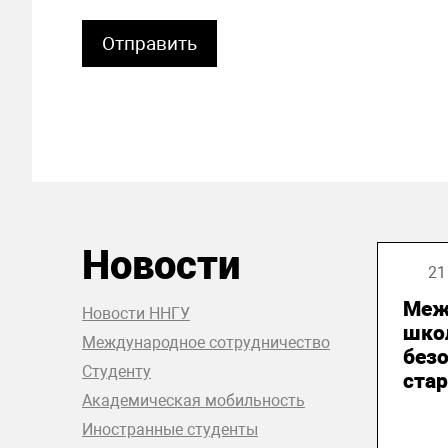
Новости
21
Меж
Новости ННГУ
шко
Международное сотрудничество
без
Студенту
стар
Академическая мобильность
Иностранные студенты