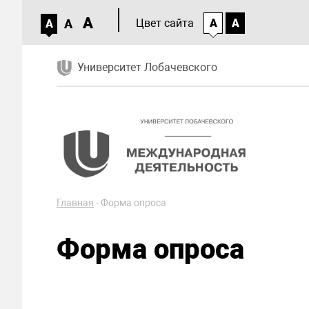
A
A
Цвет сайта
A
A
A
Университет Лобачевского
Главная
-
Форма опроса
Форма опроса