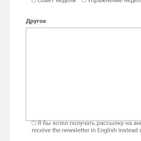
Совет недели
Упражнение недел
Другое
Я бы хотел получать рассылку на анг
receive the newsletter in English instead