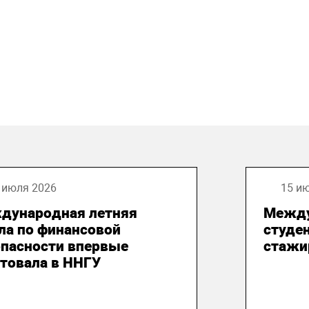
 июля 2026
15 и
дународная летняя
Между
ла по финансовой
студе
опасности впервые
стажи
товала в ННГУ