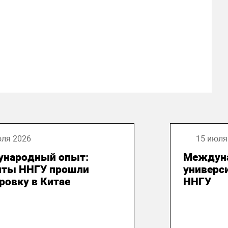
юля 2026
15 июля
народный опыт:
Междун
нты ННГУ прошли
универси
ровку в Китае
ННГУ