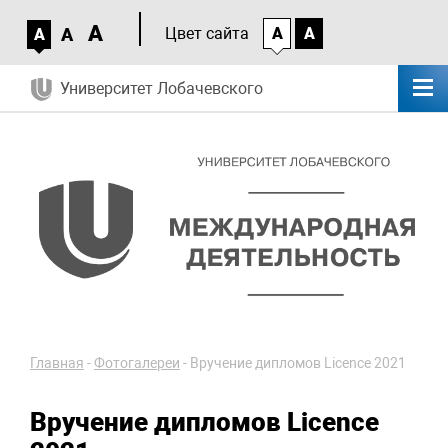
A
A
Цвет сайта
A
A
A
Университет Лобачевского
Главная
-
Фотогалереи
-
Вручение дипломов Licence 2021
Вручение дипломов Licence