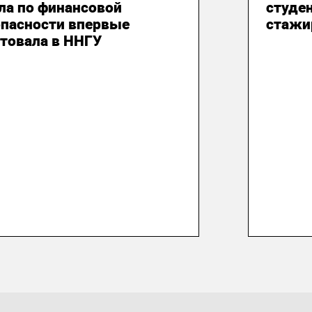
ла по финансовой
студе
опасности впервые
стажи
товала в ННГУ