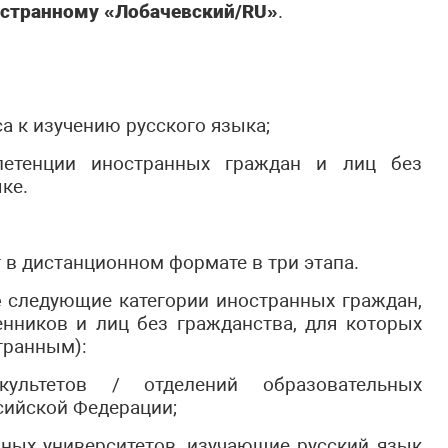
остранному «Лобачевский/RU»
.
а к изучению русского языка;
петенции иностранных граждан и лиц без
ке.
в дистанционном формате в три этапа.
е
следующие категории иностранных граждан,
нников и лиц без гражданства, для которых
транным):
культетов / отделений образовательных
сийской Федерации;
ных университетов, изучающие русский язык