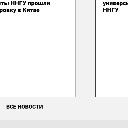
нты ННГУ прошли
универси
ровку в Китае
ННГУ
ВСЕ НОВОСТИ