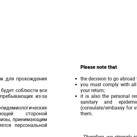
Please note that
еж для прохождения
the decision to go abroad fo
you must comply with all
 будет соблюсти все
your return;
 пребывающих из-за
it is also the personal r
sanitary and epidemi
идемиологических
(consulate/embassy for vi
ающей стороной
them.
 визы, принимающим
яется персональной
Therefore, we strongly 