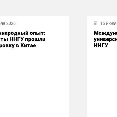
юля 2026
15 июля
народный опыт:
Междуна
нты ННГУ прошли
универси
ровку в Китае
ННГУ