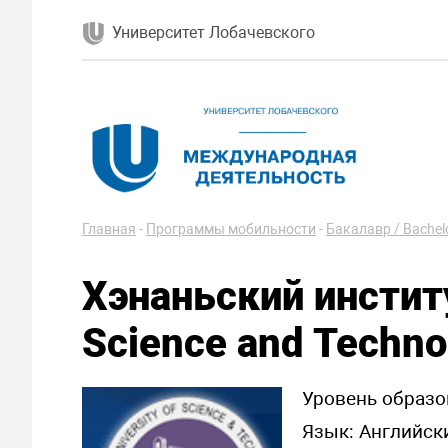
Университет Лобачевского
Главная
-
Программы мобильности
-
Бакалавр / Bachelo
Хэнаньский институ
Science and Techno
Уровень образов
Язык: Английски