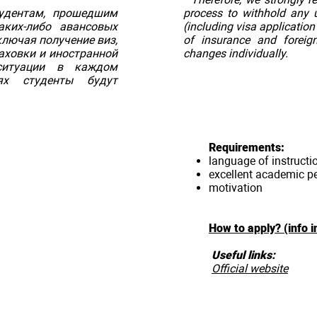
тудентам, прошедшим
process to withhold any u
аких-либо авансовых
(including visa applicatio
лючая получение виз,
of insurance and foreig
аховки и иностранной
changes individually.
ситуации в каждом
ях студенты будут
Requirements:
language of instructio
excellent academic p
motivation
How to apply? (info i
Useful links:
Official website