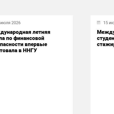
 июля 2026
15 и
дународная летняя
Между
ла по финансовой
студе
опасности впервые
стажи
товала в ННГУ