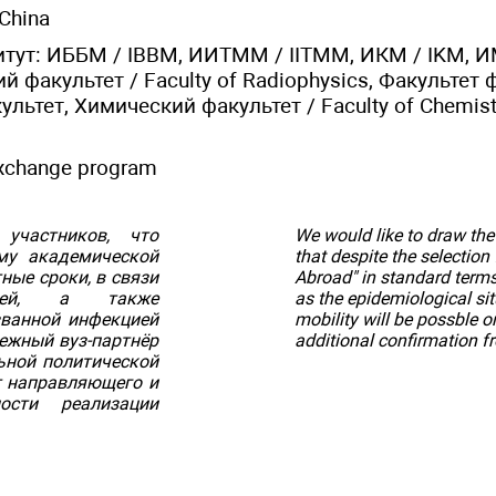
China
итут: ИББМ / IBBM, ИИТММ / IITMM, ИКМ / IKM, И
 факультет / Faculty of Radiophysics, Факультет 
льтет, Химический факультет / Faculty of Chemistr
change program
участников, что
We would like to draw the a
му академической
that despite the selectio
ные сроки, в связи
Abroad" in standard terms,
цией, а также
as the epidemiological si
званной инфекцией
mobility will be possble on
бежный вуз-партнёр
additional confirmation fr
ьной политической
т направляющего и
ости реализации