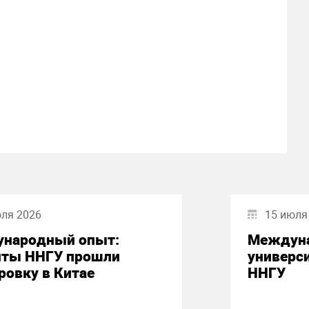
юля 2026
15 июля
народный опыт:
Междуна
нты ННГУ прошли
универси
ровку в Китае
ННГУ