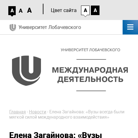
A
A
Цвет сайта
A
A
A
Университет Лобачевского
Главная
-
Новости
-
Елена Загайнова: «Вузы всегда были
мягкой силой международного взаимодействия»
Елена Загайнова: «Вузы