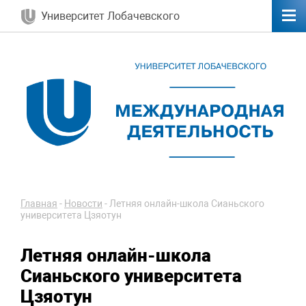
Университет Лобачевского
Главная
-
Новости
-
Летняя онлайн-школа Сианьского
университета Цзяотун
Летняя онлайн-школа
Сианьского университета
Цзяотун