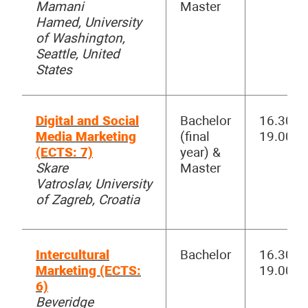
Mamani
Master
Hamed, University
of Washington,
Seattle, United
States
Digital and Social
Bachelor
16.30-
Media Marketing
(final
19.00
(ECTS: 7)
year) &
Skare
Master
Vatroslav, University
of Zagreb, Croatia
Intercultural
Bachelor
16.30-
Marketing (ECTS:
19.00
6)
Beveridge