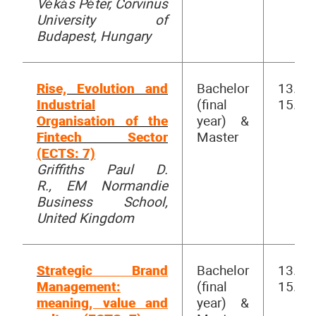
Vékás Péter, Corvinus
University of
Budapest, Hungary
Rise, Evolution and
Bachelor
13.00-
Industrial
(final
15.30
Organisation of the
year) &
Fintech Sector
Master
(ECTS: 7)
Griffiths Paul D.
R., EM Normandie
Business School,
United Kingdom
St
rategic
Brand
Bachelor
13.00-
Management:
(final
15.30
meaning, value and
year) &