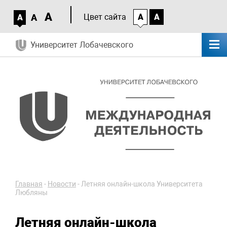
A
A
Цвет сайта
A
A
A
Университет Лобачевского
Главная
-
Новости
-
Летняя онлайн-школа Университета
Любляны
Летняя онлайн-школа