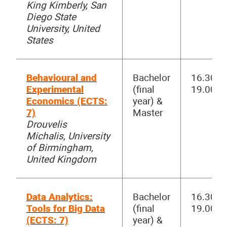
King Kimberly, San
Diego State
University, United
States
Behavioural and
Bachelor
16.30-
Experimental
(final
19.00
Economics (ECTS:
year) &
7)
Master
Drouvelis
Michalis, University
of Birmingham,
United Kingdom
Data Analytics:
Bachelor
16.30-
Tools for Big Data
(final
19.00
(ECTS: 7)
year) &