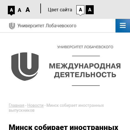
A
A
Цвет сайта
A
A
A
Университет Лобачевского
Главная
-
Новости
-
Минск собирает иностранных
выпускников
Минск собирает иностранных