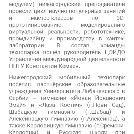
модулем) нижегородские преподаватели
провели цикл научно-популярных занятий
и мастер-классов по 3D-
прототипированию, моделированию
виртуальной реальности, робототехнике,
промдизайну и производству в хайтек-
лаборатории. В состав команды
технопарка вошёл руководитель ЦЭИДО
Управления международной деятельности
ННГУ Константин Кемаев.
Нижегородский мобильный технопарк
посетил партнёрские образовательные
учреждения Университета Лобачевского в
Сербии – гимназии «Йован Йованович
Змай» и «Лаза Костич» (г.Нови Сад),
Шабацкую гимназию (г.Шабац) и
Алексинацкую гимназию (г.Алексинац), а
также Карловицкую гимназию (г.Сремски-
Карловцы) и Русскую школу при