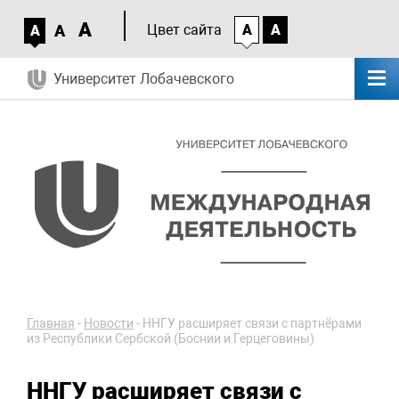
A
A
Цвет сайта
A
A
A
Университет Лобачевского
Главная
-
Новости
-
ННГУ расширяет связи с партнёрами
из Республики Сербской (Боснии и Герцеговины)
ННГУ расширяет связи с