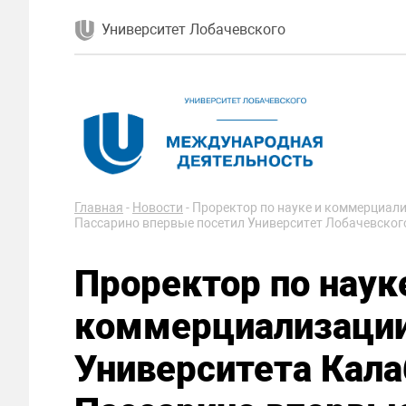
Университет Лобачевского
Главная
-
Новости
-
Проректор по науке и коммерциал
Пассарино впервые посетил Университет Лобачевског
Проректор по наук
коммерциализации
Университета Кал