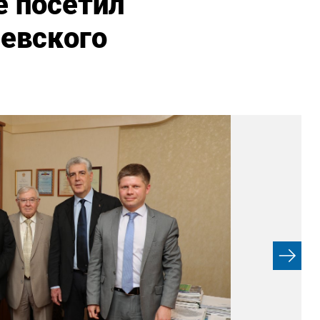
е посетил
евского