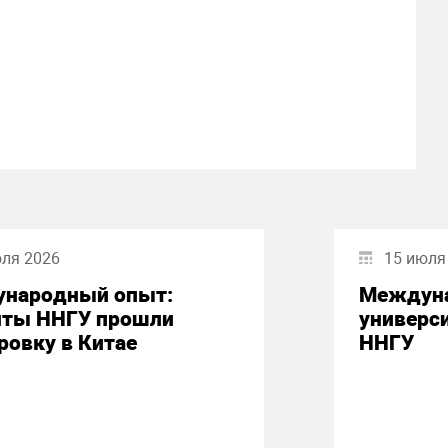
юля 2026
15 июля
народный опыт:
Междуна
нты ННГУ прошли
универси
ровку в Китае
ННГУ