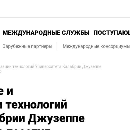
МЕЖДУНАРОДНЫЕ СЛУЖБЫ
ПОСТУПА
Зарубежные партнеры
Международные консорциум
изации технологий Университета Калабрии Джузеппе
о
е и
 технологий
абрии Джузеппе