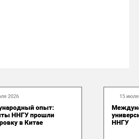
юля 2026
15 июля
народный опыт:
Междун
нты ННГУ прошли
универси
ровку в Китае
ННГУ