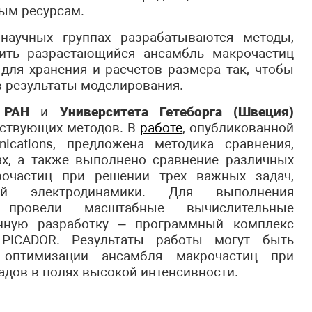
ым ресурсам.
научных группах разрабатываются методы,
ить разрастающийся ансамбль макрочастиц
ля хранения и расчетов размера так, чтобы
 результаты моделирования.
 РАН
и
Университета Гетеборга (Швеция)
тствующих методов. В
работе
, опубликованной
ications, предложена методика сравнения,
ах, а также выполнено сравнение различных
рочастиц при решении трех важных задач,
ой электродинамики. Для выполнения
 провели масштабные вычислительные
енную разработку – программный комплекс
 PICADOR. Результаты работы могут быть
оптимизации ансамбля макрочастиц при
дов в полях высокой интенсивности.