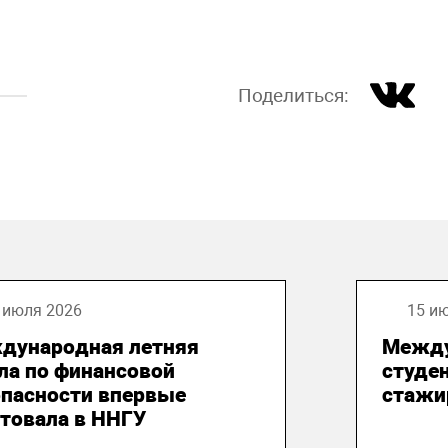
Поделиться:
 июля 2026
15 и
дународная летняя
Между
ла по финансовой
студе
опасности впервые
стажи
товала в ННГУ