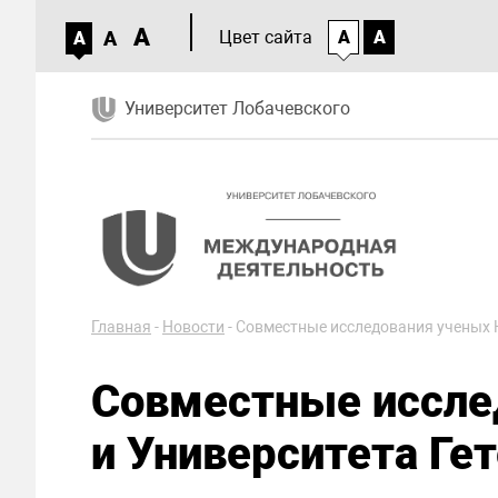
A
A
Цвет сайта
A
A
A
Университет Лобачевского
Главная
-
Новости
-
Совместные исследования ученых Н
Совместные иссле
и Университета Ге