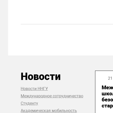
Новости
21
Меж
Новости ННГУ
шко
Международное сотрудничество
без
Студенту
стар
Академическая мобильность