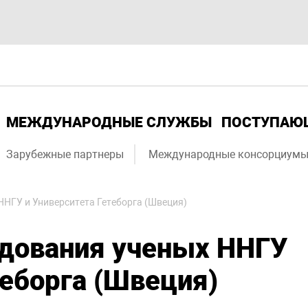
МЕЖДУНАРОДНЫЕ СЛУЖБЫ
ПОСТУПА
Зарубежные партнеры
Международные консорциум
НГУ и Университета Гетеборга (Швеция)
дования ученых ННГУ
теборга (Швеция)