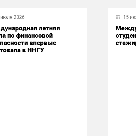
 июля 2026
15 и
дународная летняя
Между
ла по финансовой
студе
опасности впервые
стажи
товала в ННГУ