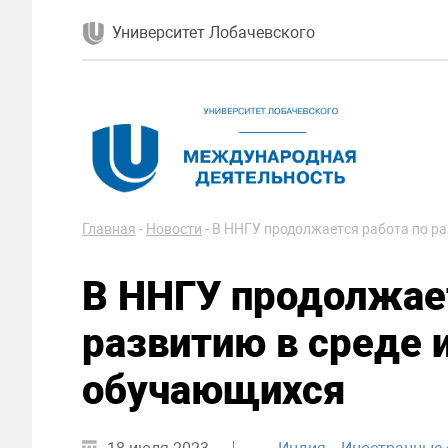
Университет Лобачевского
Главная
-
Новости
-
В ННГУ продолжается работа по р
В ННГУ продолжает
развитию в среде 
обучающихся