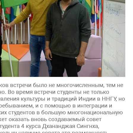
иков встречи было не многочисленным, тем не
о. Во время встречи студенты не только
ления культуры и традиций Индии в ННГУ, но
пребыванием, и с помощью в интеграции и
их студентов в большую многонациональную
ет оказать вновь создаваемый совет
тудента 4 курса Дхананджая Сингнха,
скольку наличие совета это возможность