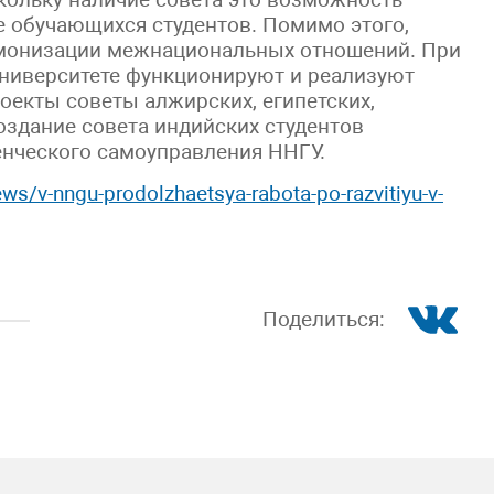
е обучающихся студентов. Помимо этого,
монизации межнациональных отношений. При
ниверситете функционируют и реализуют
оекты советы алжирских, египетских,
создание совета индийских студентов
енческого самоуправления ННГУ.
ws/v-nngu-prodolzhaetsya-rabota-po-razvitiyu-v-
Поделиться: