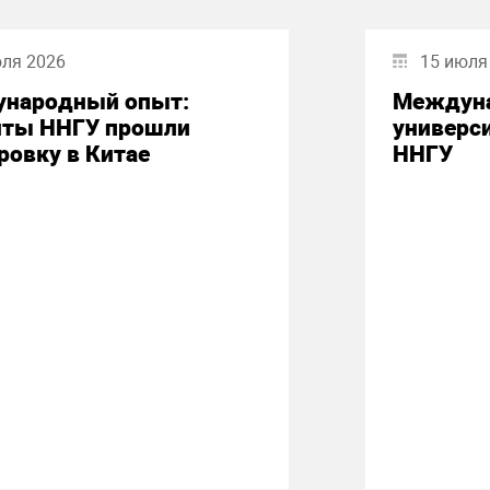
юля 2026
15 июля
народный опыт:
Междуна
нты ННГУ прошли
универси
ровку в Китае
ННГУ