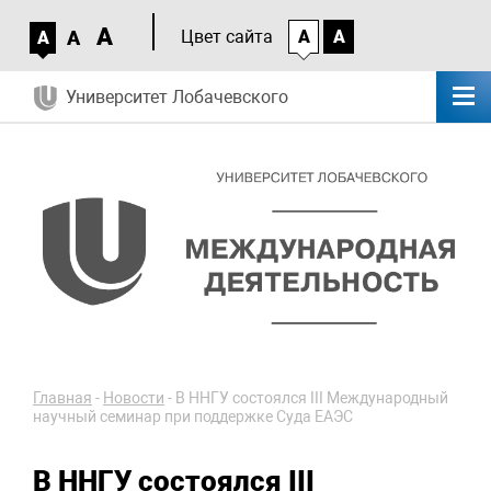
A
A
Цвет сайта
A
A
A
Университет Лобачевского
Главная
-
Новости
-
В ННГУ состоялся III Международный
научный семинар при поддержке Суда ЕАЭС
В ННГУ состоялся III