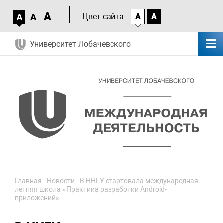
A
A
Цвет сайта
A
A
A
Университет Лобачевского
Главная
-
Новости
-
В ННГУ стартовала международная
летняя школа «Практика разработки Android-
приложений»