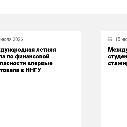
 июля 2026
15 и
дународная летняя
Между
ла по финансовой
студе
опасности впервые
стажи
товала в ННГУ