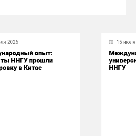
юля 2026
15 июля
народный опыт:
Междуна
нты ННГУ прошли
универси
ровку в Китае
ННГУ