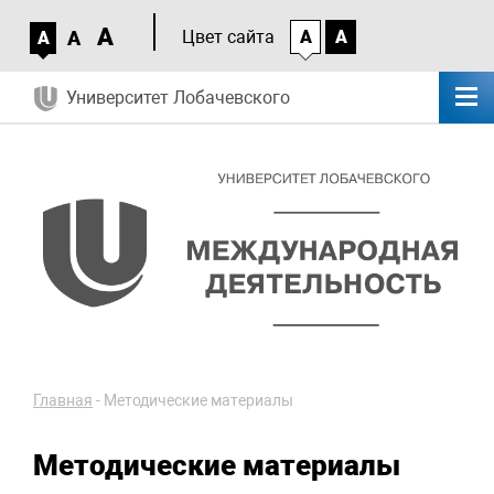
A
A
Цвет сайта
A
A
A
Университет Лобачевского
Главная
-
Методические материалы
Методические материалы